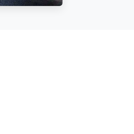
VENTAJAS G
PARADAS
70+
Más de
70
paradas es
RUTAS
RT
Margen izquierdo, M
RECORRIDOS