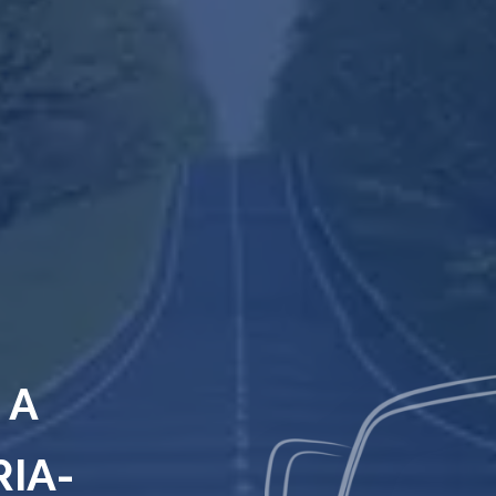
 A
RIA-