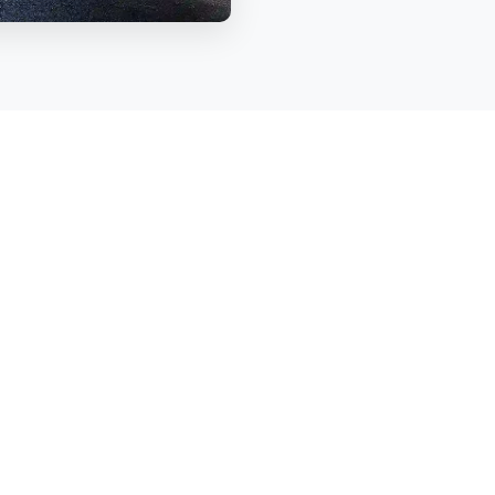
VENTAJAS G
PARADAS
70+
Más de
70
paradas es
RUTAS
RT
Margen izquierdo, M
RECORRIDOS