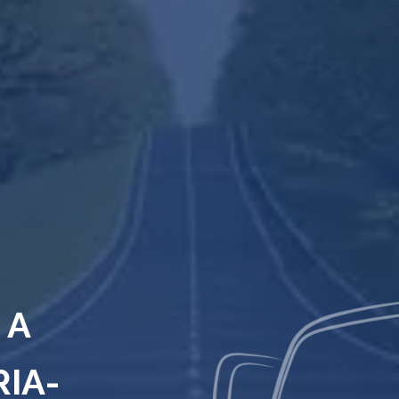
 A
RIA-