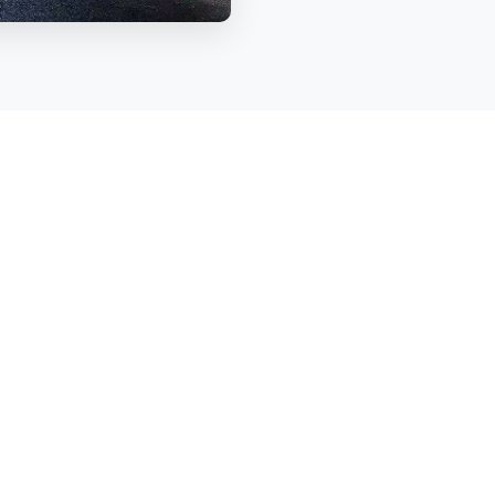
VENTAJAS G
PARADAS
70+
Más de
70
paradas es
RUTAS
RT
Margen izquierdo, M
RECORRIDOS