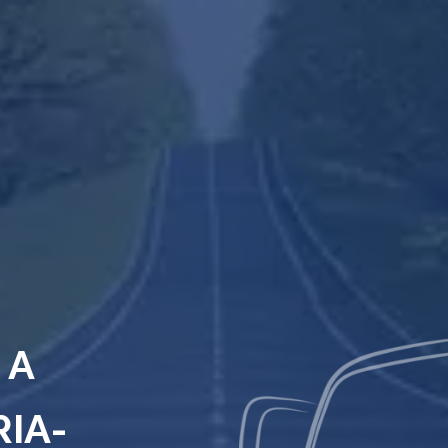
 A
RIA-